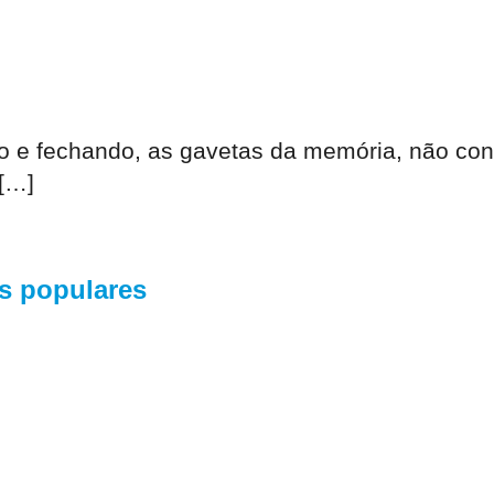
do e fechando, as gavetas da memória, não c
 […]
s populares