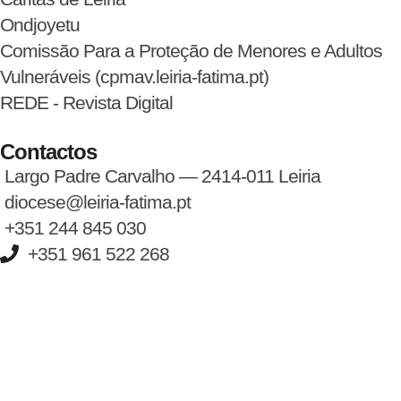
Ondjoyetu
Comissão Para a Proteção de Menores e Adultos
Vulneráveis (cpmav.leiria-fatima.pt)
REDE - Revista Digital
Contactos
Largo Padre Carvalho — 2414-011 Leiria
diocese@leiria-fatima.pt
+351 244 845 030
+351 961 522 268
Nos últimos 30 dias tivemos 403.162 visitas que abriram 604.147
páginas.