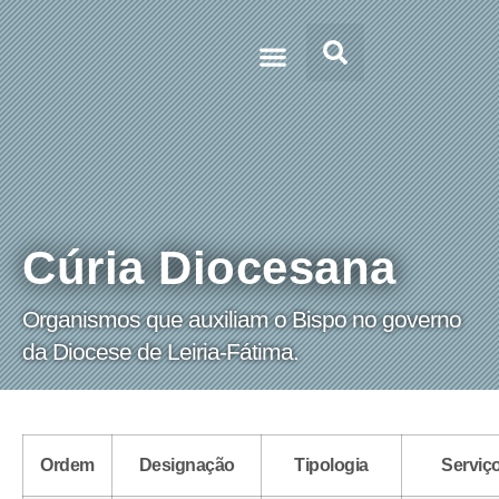
Doc’s & Media
Cúria Diocesana
Organismos que auxiliam o Bispo no governo
da Diocese de Leiria-Fátima.
Ordem
Designação
Tipologia
Serviç