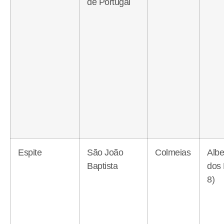
de Portugal
Espite
São João
Colmeias
Albe
Baptista
dos
8)