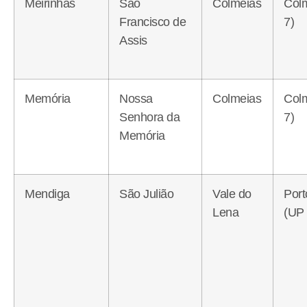
Meirinhas
São
Colmeias
Col
Francisco de
7)
Assis
Memória
Nossa
Colmeias
Col
Senhora da
7)
Memória
Mendiga
São Julião
Vale do
Port
Lena
(UP 