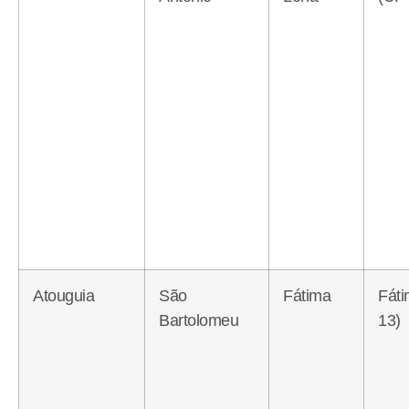
Atouguia
São
Fátima
Fát
Bartolomeu
13)