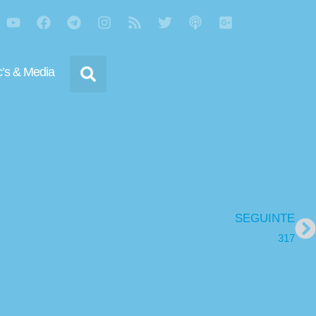
’s & Media
SEGUINTE
317