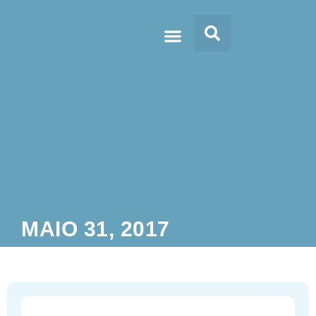
Doc’s & Media
MAIO 31, 2017