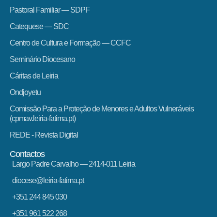
Pastoral Familiar — SDPF
Catequese — SDC
Centro de Cultura e Formação — CCFC
Seminário Diocesano
Cáritas de Leiria
Ondjoyetu
Comissão Para a Proteção de Menores e Adultos Vulneráveis
(cpmav.leiria-fatima.pt)
REDE - Revista Digital
Contactos
Largo Padre Carvalho — 2414-011 Leiria
diocese@leiria-fatima.pt
+351 244 845 030
+351 961 522 268