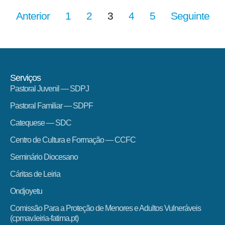
Anterior
1
2
3
4
5
Seguinte
Serviços
Pastoral Juvenil — SDPJ
Pastoral Familiar — SDPF
Catequese — SDC
Centro de Cultura e Formação — CCFC
Seminário Diocesano
Cáritas de Leiria
Ondjoyetu
Comissão Para a Proteção de Menores e Adultos Vulneráveis
(cpmav.leiria-fatima.pt)