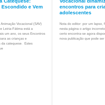
a Catequese:
Vocacional dinami
 Escondido e Vem
encontros para cri
adolescentes
e Animação Vocacional (SAV)
Nota do editor: por um lapso, f
e Leiria-Fátima está a
nesta página o artigo incorreto
ais um ano, os seus Encontros
certo encontra-se agora dispo
para as crianças e
nova publicação que pode ser 
s da catequese. Estes
ue