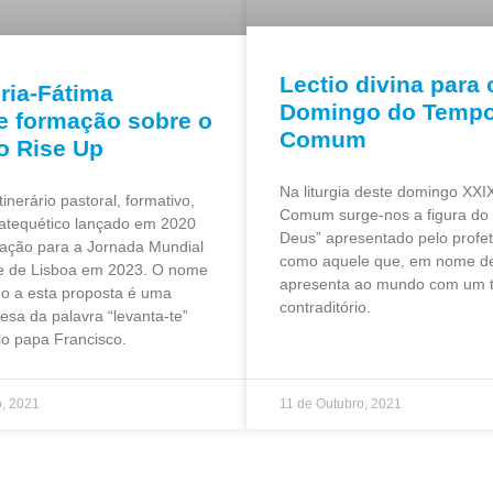
Lectio divina para 
ria-Fátima
Domingo do Temp
 formação sobre o
Comum
io Rise Up
Na liturgia deste domingo XX
tinerário pastoral, formativo,
Comum surge-nos a figura do 
 catequético lançado em 2020
Deus” apresentado pelo profet
ação para a Jornada Mundial
como aquele que, em nome de
e de Lisboa em 2023. O nome
apresenta ao mundo com um 
o a esta proposta é uma
contraditório.
lesa da palavra “levanta-te”
lo papa Francisco.
, 2021
11 de Outubro, 2021