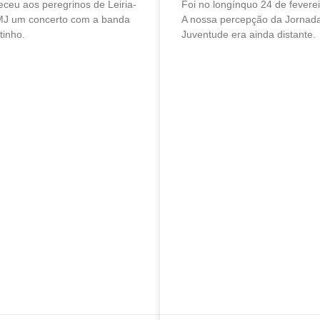
ceu aos peregrinos de Leiria-
Foi no longínquo 24 de fevere
MJ um concerto com a banda
A nossa percepção da Jornad
tinho.
Juventude era ainda distante.