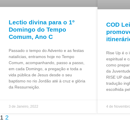
Lectio divina para o 1º
COD Lei
Domingo do Tempo
promove
Comum, Ano C
itinerár
Passado o tempo do Advento e as festas
Rise Up é o i
natalícias, entramos hoje no Tempo
espiritual e
Comum, acompanhando, passo a passo,
como prepar
em cada Domingo, a pregação e toda a
da Juventud
vida pública de Jesus desde o seu
RISE UP dad
baptismo no rio Jordão até à cruz e glória
tradução ing
da Ressurreição.
escolhida pe
3 de Janeiro, 2022
4 de Novembro
1
2