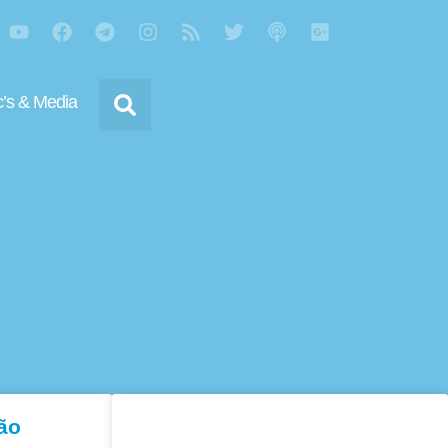
’s & Media
ão