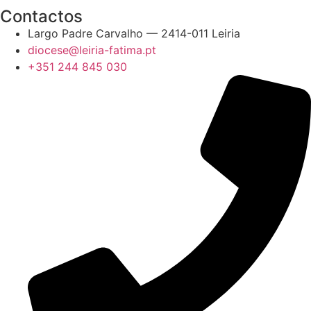
Contactos
Largo Padre Carvalho — 2414-011 Leiria
diocese@leiria-fatima.pt
+351 244 845 030