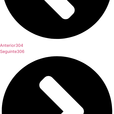
Anterior
304
Seguinte
306