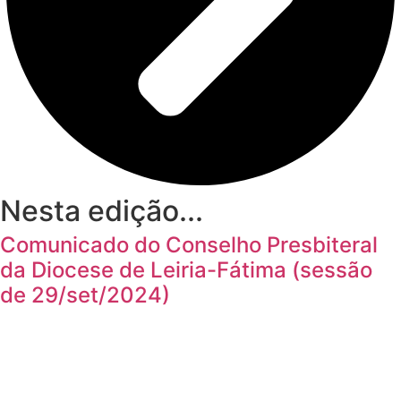
Nesta edição...
Comunicado do Conselho Presbiteral
da Diocese de Leiria-Fátima (sessão
de 29/set/2024)