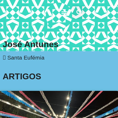
Doc’s & Media
José Antunes
Santa Eufémia
ARTIGOS