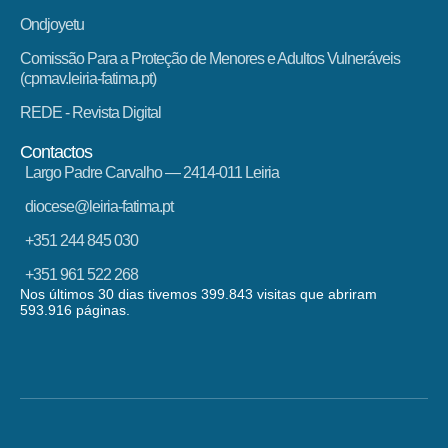
Ondjoyetu
Comissão Para a Proteção de Menores e Adultos Vulneráveis
(cpmav.leiria-fatima.pt)
REDE - Revista Digital
Contactos
Largo Padre Carvalho — 2414-011 Leiria
diocese@leiria-fatima.pt
+351 244 845 030
+351 961 522 268
Nos últimos 30 dias tivemos 399.843 visitas que abriram
593.916 páginas.