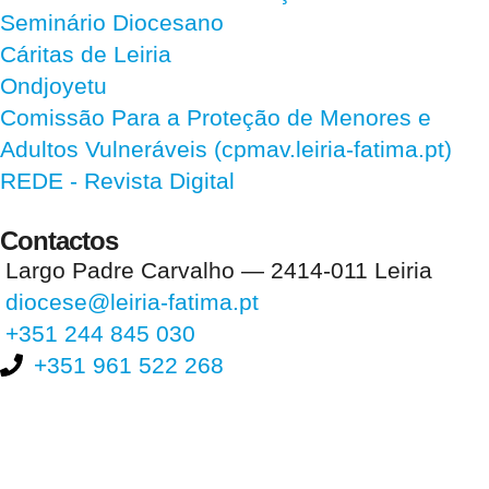
Seminário Diocesano
Cáritas de Leiria
Ondjoyetu
Comissão Para a Proteção de Menores e
Adultos Vulneráveis (cpmav.leiria-fatima.pt)
REDE - Revista Digital
Contactos
Largo Padre Carvalho — 2414-011 Leiria
diocese@leiria-fatima.pt
+351 244 845 030
+351 961 522 268
Nos últimos 30 dias tivemos 399.652 visitas que abriram 593.707
páginas.