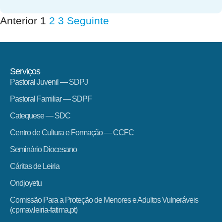
Anterior
1
2
3
Seguinte
Serviços
Pastoral Juvenil — SDPJ
Pastoral Familiar — SDPF
Catequese — SDC
Centro de Cultura e Formação — CCFC
Seminário Diocesano
Cáritas de Leiria
Ondjoyetu
Comissão Para a Proteção de Menores e Adultos Vulneráveis
(cpmav.leiria-fatima.pt)