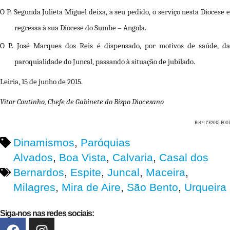
O
P. Segunda Julieta Miguel
deixa, a seu pedido, o serviço nesta Diocese 
regressa à sua Diocese do Sumbe – Angola.
O
P. José
Marques dos Reis
é dispensado, por motivos de saúde, d
paroquialidade do Juncal, passando à situação de jubilado.
Leiria, 15 de junho de 2015.
V
í
tor Coutinho, Chefe de Gabinete do Bispo Diocesano
Refª: CE2015-E001
Dinamismos
,
Paróquias
Alvados
,
Boa Vista
,
Calvaria
,
Casal dos
Bernardos
,
Espite
,
Juncal
,
Maceira
,
Milagres
,
Mira de Aire
,
São Bento
,
Urqueira
Siga-nos nas redes sociais: