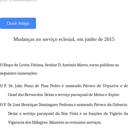
Ouvir Artigo
Mudan
ç
as no servi
ç
o eclesial, em junho de 2015
O Bispo de Leiria-F
á
tima, Senhor D. Ant
ó
nio Marto, torna p
ú
blicas as
seguintes nomea
çõ
es:
O
P. Dr. João Nuno de Pina Pedro
é nomeado
Pároco de Urqueira e d
Casal dos Bernardos.
Deixa o serviço paroquial de Matas e Espite.
O
P. Dr. José Henrique Domingues Pedrosa
é nomeado
Pároco da Calvaria
Deixa o serviço paroquial da Boa Vista e as funções de Vigário da
Vigararia dos Milagres
. Mantém os restantes serviços.