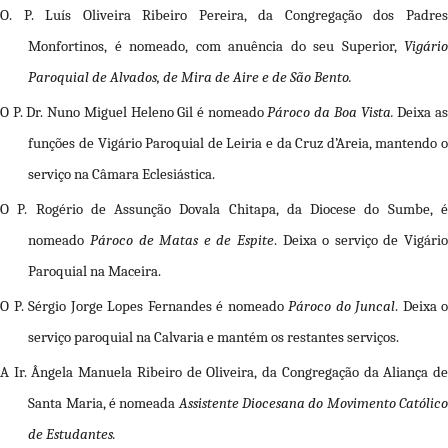
O.
P. Luís Oliveira Ribeiro Pereira
, da Congregação dos Padre
Monfortinos, é nomeado, com anuência do seu Superior,
Vigário
Paroquial de Alvados, de Mira de Aire e de São Bento.
O
P. Dr. Nuno Miguel Heleno Gil
é nomeado
Pároco da Boa Vista.
Deixa a
funções de Vigário Paroquial de Leiria e da Cruz d’Areia, mantendo o
serviço na Câmara Eclesiástica.
O
P. Rogério de Assunção Dovala Chitapa,
da Diocese do Sumbe, 
nomeado
Pároco de Matas e de Espite
. Deixa o serviço de Vigári
Paroquial na Maceira.
O
P. Sérgio Jorge Lopes Fernandes
é nomeado
Pároco do Juncal
. Deixa o
serviço paroquial na Calvaria e mantém os restantes serviços.
A
Ir.
Ângela Manuela Ribeiro de Oliveira
,
da Congregação da Aliança d
Santa Maria, é nomeada
Assistente Diocesana do Movimento Católic
de Estudantes.