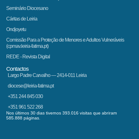
Seminário Diocesano
Cáritas de Leiria
Ondjoyetu
Comissão Para a Proteção de Menores e Adultos Vulneráveis
(cpmav.leiria-fatima.pt)
REDE - Revista Digital
Contactos
Largo Padre Carvalho — 2414-011 Leiria
diocese@leiria-fatima.pt
+351 244 845 030
+351 961 522 268
Nos últimos 30 dias tivemos 393.016 visitas que abriram
585.888 páginas.