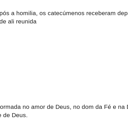
ós a homilia, os catecúmenos receberam depo
e ali reunida
 formada no amor de Deus, no dom da Fé e na D
e de Deus.