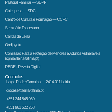
Pastoral Familiar — SDPF
Catequese — SDC
Centro de Cultura e Formação — CCFC
Seminário Diocesano
Cáritas de Leiria
Ondjoyetu
Comissão Para a Proteção de Menores e Adultos Vulneráveis
(cpmav.leiria-fatima.pt)
REDE - Revista Digital
Contactos
Largo Padre Carvalho — 2414-011 Leiria
diocese@leiria-fatima.pt
+351 244 845 030
+351 961 522 268