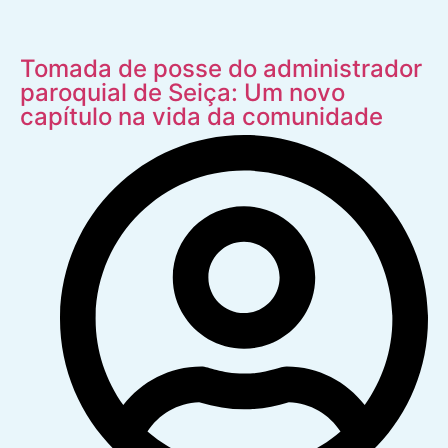
Tomada de posse do administrador
paroquial de Seiça: Um novo
capítulo na vida da comunidade