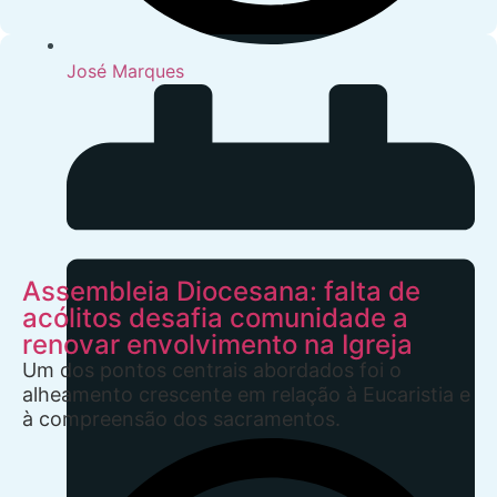
José Marques
Assembleia Diocesana: falta de
acólitos desafia comunidade a
renovar envolvimento na Igreja
Um dos pontos centrais abordados foi o
alheamento crescente em relação à Eucaristia e
à compreensão dos sacramentos.