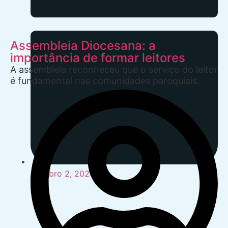
Assembleia Diocesana: a
importância de formar leitores
A assembleia reconheceu que o serviço do leitor
é fundamental nas comunidades paroquiais.
Outubro 2, 2024