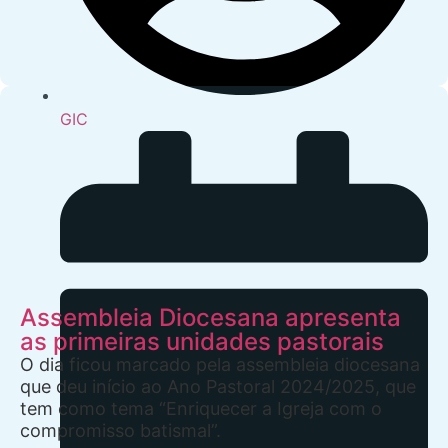
GIC
Assembleia Diocesana apresenta
as primeiras unidades pastorais
O dia ficou marcado pela assembleia diocesana
que deu início ao Ano Pastoral 2024/2025, que
tem como tema “Enriquecer a Igreja com o
compromisso batismal”.