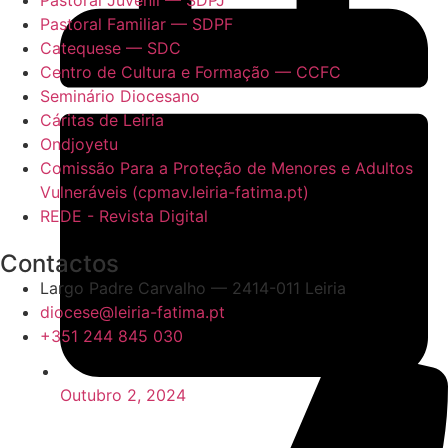
Pastoral Familiar — SDPF
Catequese — SDC
Centro de Cultura e Formação — CCFC
Seminário Diocesano
Cáritas de Leiria
Ondjoyetu
Comissão Para a Proteção de Menores e Adultos
Vulneráveis (cpmav.leiria-fatima.pt)
REDE - Revista Digital
Contactos
Largo Padre Carvalho — 2414-011 Leiria
diocese@leiria-fatima.pt
+351 244 845 030
Outubro 2, 2024