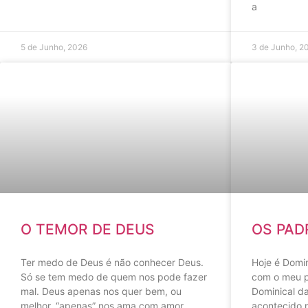
a
5 de Junho, 2026
3 de Junho, 2
O TEMOR DE DEUS
OS PAD
Ter medo de Deus é não conhecer Deus.
Hoje é Domin
Só se tem medo de quem nos pode fazer
com o meu pá
mal. Deus apenas nos quer bem, ou
Dominical d
melhor, “apenas” nos ama com amor
acontecido 