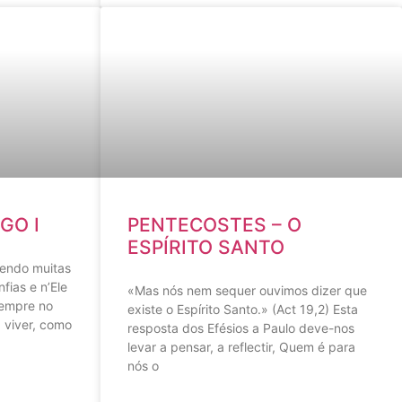
GO I
PENTECOSTES – O
ESPÍRITO SANTO
zendo muitas
fias e n’Ele
«Mas nós nem sequer ouvimos dizer que
sempre no
existe o Espírito Santo.» (Act 19,2) Esta
 viver, como
resposta dos Efésios a Paulo deve-nos
levar a pensar, a reflectir, Quem é para
nós o