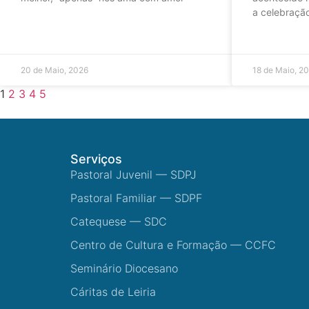
a celebraçã
20 de Maio, 2026
18 de Maio, 2
1
2
3
4
5
Serviços
Pastoral Juvenil — SDPJ
Pastoral Familiar — SDPF
Catequese — SDC
Centro de Cultura e Formação — CCFC
Seminário Diocesano
Cáritas de Leiria