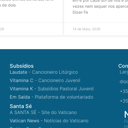
em e por cada um de nós e d
o de dois
vezes nem sequer nos aper
Dizer-Te
026
14 de Maio, 2026
Subsídios
Con
Lar
Laudate
- Cancioneiro Litúrgico
Vitamina C
- Cancioneiro Juvenil
dio
Vitamina K
- Subsídios Pastoral Juvenil
+35
Em Saída
- Plataforma de voluntariado
+35
Santa Sé
A SANTA SÉ - Site do Vaticano
Vatican News
- Notícias do Vaticano
P
r