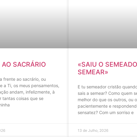
 AO SACRÁRIO
«SAIU O SEMEADO
SEMEAR»
a frente ao sacrário, ou
te a Ti, os meus pensamentos,
E tu semeador cristão quand
ação andam, infelizmente, à
sais a semear? Como quem s
r tantas coisas que se
melhor do que os outros, ou 
minha
pacientemente e responden
sensatez? Com um sorriso e
026
13 de Julho, 2026