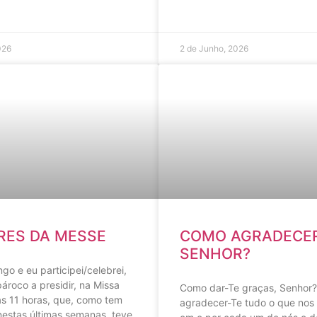
026
2 de Junho, 2026
RES DA MESSE
COMO AGRADECER
SENHOR?
go e eu participei/celebrei,
roco a presidir, na Missa
Como dar-Te graças, Senhor
as 11 horas, que, como tem
agradecer-Te tudo o que nos 
nestas últimas semanas, teve