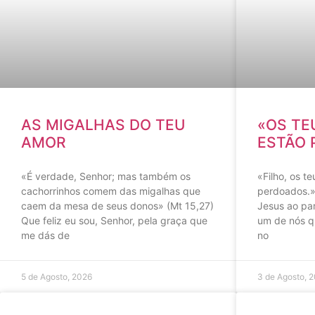
AS MIGALHAS DO TEU
«OS TE
AMOR
ESTÃO 
«É verdade, Senhor; mas também os
«Filho, os t
cachorrinhos comem das migalhas que
perdoados.» 
caem da mesa de seus donos» (Mt 15,27)
Jesus ao par
Que feliz eu sou, Senhor, pela graça que
um de nós q
me dás de
no
5 de Agosto, 2026
3 de Agosto, 