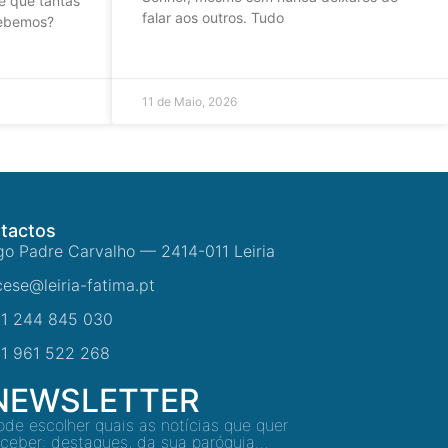
e que tantas
falar aos outros. Tudo
cebemos?
11 de Maio, 2026
tactos
go Padre Carvalho — 2414-011 Leiria
cese@leiria-fatima.pt
1 244 845 030
1 961 522 268
NEWSLETTER
ode escolher quais as notícias que quer
eceber: destaques, da sua paróquia…