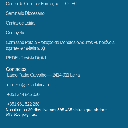
Centro de Cultura e Formação — CCFC
Seminário Diocesano
Cáritas de Leiria
Ondjoyetu
Comissão Para a Proteção de Menores e Adultos Vulneráveis
(cpmav.leiria-fatima.pt)
REDE - Revista Digital
Contactos
Largo Padre Carvalho — 2414-011 Leiria
diocese@leiria-fatima.pt
+351 244 845 030
+351 961 522 268
Nos últimos 30 dias tivemos 395.435 visitas que abriram
593.516 páginas.