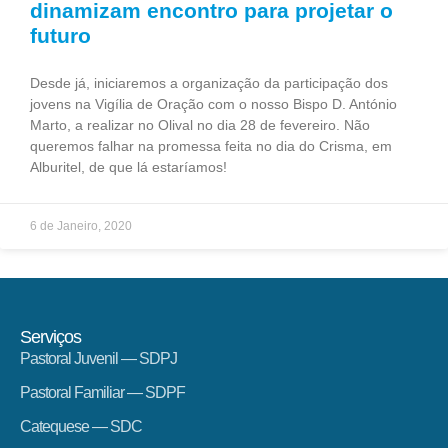
dinamizam encontro para projetar o
futuro
Desde já, iniciaremos a organização da participação dos
jovens na Vigília de Oração com o nosso Bispo D. António
Marto, a realizar no Olival no dia 28 de fevereiro. Não
queremos falhar na promessa feita no dia do Crisma, em
Alburitel, de que lá estaríamos!
6 de Janeiro, 2020
Serviços
Pastoral Juvenil — SDPJ
Pastoral Familiar — SDPF
Catequese — SDC