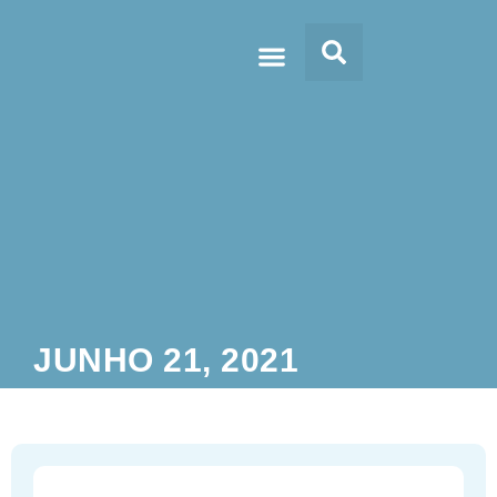
Doc’s & Media
JUNHO 21, 2021