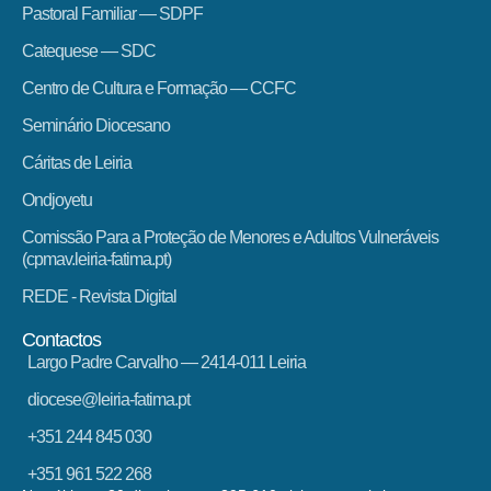
Pastoral Familiar — SDPF
Catequese — SDC
Centro de Cultura e Formação — CCFC
Seminário Diocesano
Cáritas de Leiria
Ondjoyetu
Comissão Para a Proteção de Menores e Adultos Vulneráveis
(cpmav.leiria-fatima.pt)
REDE - Revista Digital
Contactos
Largo Padre Carvalho — 2414-011 Leiria
diocese@leiria-fatima.pt
+351 244 845 030
+351 961 522 268