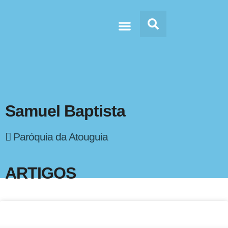
Doc’s & Media
Samuel Baptista
Paróquia da Atouguia
ARTIGOS