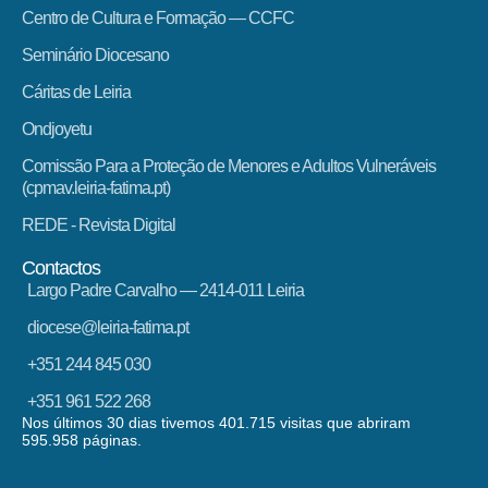
Centro de Cultura e Formação — CCFC
Seminário Diocesano
Cáritas de Leiria
Ondjoyetu
Comissão Para a Proteção de Menores e Adultos Vulneráveis
(cpmav.leiria-fatima.pt)
REDE - Revista Digital
Contactos
Largo Padre Carvalho — 2414-011 Leiria
diocese@leiria-fatima.pt
+351 244 845 030
+351 961 522 268
Nos últimos 30 dias tivemos 401.715 visitas que abriram
595.958 páginas.