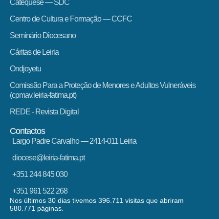
Catequese — SDC
Centro de Cultura e Formação — CCFC
Seminário Diocesano
Cáritas de Leiria
Ondjoyetu
Comissão Para a Proteção de Menores e Adultos Vulneráveis
(cpmav.leiria-fatima.pt)
REDE - Revista Digital
Contactos
Largo Padre Carvalho — 2414-011 Leiria
diocese@leiria-fatima.pt
+351 244 845 030
+351 961 522 268
Nos últimos 30 dias tivemos 396.711 visitas que abriram
580.771 páginas.