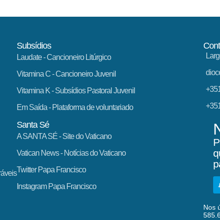
Subsídios
Cont
Larg
Laudate
- Cancioneiro Litúrgico
dioc
Vitamina C
- Cancioneiro Juvenil
+351
Vitamina K
- Subsídios Pastoral Juvenil
+351
Em Saída
- Plataforma de voluntariado
Santa Sé
A SANTA SÉ - Site do Vaticano
P
q
Vatican News
- Notícias do Vaticano
p
Twitter Papa Francisco
ráveis
Instagram Papa Francisco
Nos ú
585.