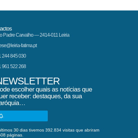
actos
o Padre Carvalho — 2414-011 Leiria
ese@leiria-fatima.pt
 244 845 030
 961 522 268
NEWSLETTER
ode escolher quais as notícias que
uer receber: destaques, da sua
aróquia…
SUBSCREVA AQUI
ltimos 30 dias tivemos 392.834 visitas que abriram
608 páginas.