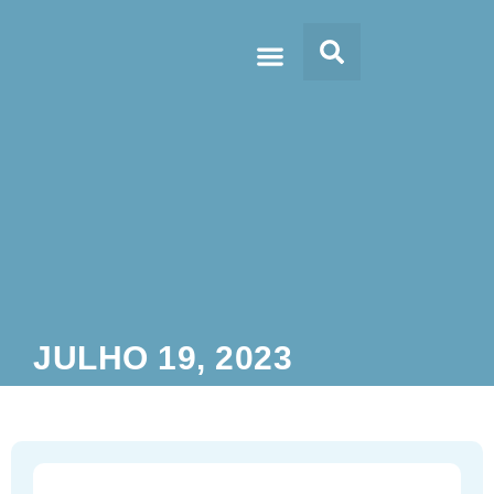
Doc’s & Media
JULHO 19, 2023