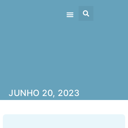
Doc’s & Media
JUNHO 20, 2023