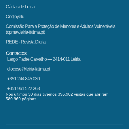
Cáritas de Leiria
Ondjoyetu
Comissão Para a Proteção de Menores e Adultos Vulneráveis
(cpmav.leiria-fatima.pt)
REDE - Revista Digital
Contactos
Largo Padre Carvalho — 2414-011 Leiria
diocese@leiria-fatima.pt
+351 244 845 030
+351 961 522 268
Nos últimos 30 dias tivemos 396.902 visitas que abriram
580.969 páginas.