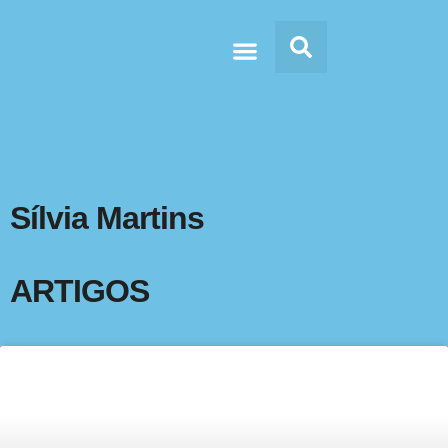
Doc’s & Media
Sílvia Martins
ARTIGOS