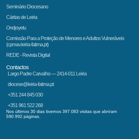
Seminário Diocesano
Cáritas de Leiria
Ondjoyetu
Comissão Para a Proteção de Menores e Adultos Vulneráveis
(cpmav.leiria-fatima.pt)
REDE - Revista Digital
Contactos
Largo Padre Carvalho — 2414-011 Leiria
diocese@leiria-fatima.pt
+351 244 845 030
+351 961 522 268
Nos últimos 30 dias tivemos 397.083 visitas que abriram
590.992 páginas.