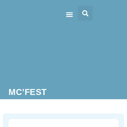
Doc’s & Media
MC’FEST