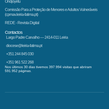
Ondjoyetu
Comissão Para a Proteção de Menores e Adultos Vulneráveis
(cpmav.leiria-fatima.pt)
REDE - Revista Digital
Contactos
Largo Padre Carvalho — 2414-011 Leiria
diocese@leiria-fatima.pt
+351 244 845 030
+351 961 522 268
Nos últimos 30 dias tivemos 397.994 visitas que abriram
591.952 páginas.