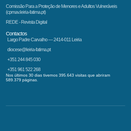
Comissão Para a Proteção de Menores e Adultos Vulneráveis
(cpmav.leiria-fatima.pt)
REDE - Revista Digital
Contactos
Largo Padre Carvalho — 2414-011 Leiria
diocese@leiria-fatima.pt
+351 244 845 030
+351 961 522 268
Nos últimos 30 dias tivemos 395.643 visitas que abriram
589.379 páginas.