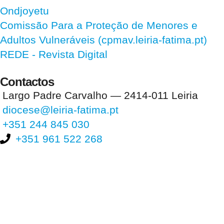
Ondjoyetu
Comissão Para a Proteção de Menores e
Adultos Vulneráveis (cpmav.leiria-fatima.pt)
REDE - Revista Digital
Contactos
Largo Padre Carvalho — 2414-011 Leiria
diocese@leiria-fatima.pt
+351 244 845 030
+351 961 522 268
Nos últimos 30 dias tivemos 404.381 visitas que abriram 605.895
páginas.