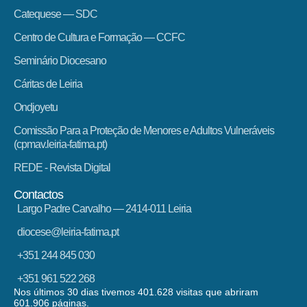
Catequese — SDC
Centro de Cultura e Formação — CCFC
Seminário Diocesano
Cáritas de Leiria
Ondjoyetu
Comissão Para a Proteção de Menores e Adultos Vulneráveis
(cpmav.leiria-fatima.pt)
REDE - Revista Digital
Contactos
Largo Padre Carvalho — 2414-011 Leiria
diocese@leiria-fatima.pt
+351 244 845 030
+351 961 522 268
Nos últimos 30 dias tivemos 401.628 visitas que abriram
601.906 páginas.