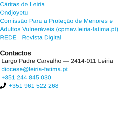
Cáritas de Leiria
Ondjoyetu
Comissão Para a Proteção de Menores e
Adultos Vulneráveis (cpmav.leiria-fatima.pt)
REDE - Revista Digital
Contactos
Largo Padre Carvalho — 2414-011 Leiria
diocese@leiria-fatima.pt
+351 244 845 030
+351 961 522 268
Nos últimos 30 dias tivemos 394.548 visitas que abriram 589.848
páginas.