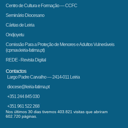
Centro de Cultura e Formação — CCFC
Seminário Diocesano
Cáritas de Leiria
Ondjoyetu
Comissão Para a Proteção de Menores e Adultos Vulneráveis
(cpmav.leiria-fatima.pt)
REDE - Revista Digital
Contactos
Largo Padre Carvalho — 2414-011 Leiria
diocese@leiria-fatima.pt
+351 244 845 030
+351 961 522 268
Nos últimos 30 dias tivemos 403.821 visitas que abriram
602.720 páginas.