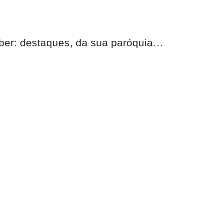
eber:
destaques, da sua paróquia
…