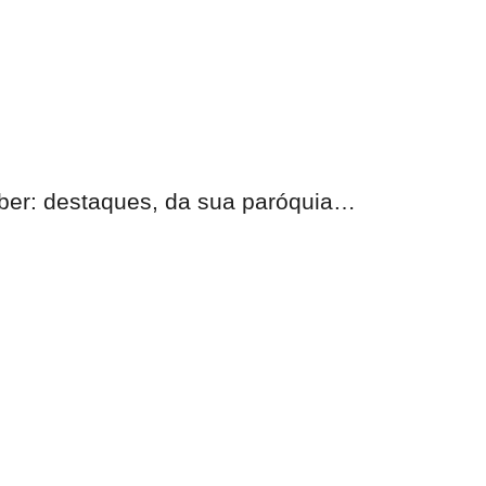
eber: destaques, da sua paróquia…
nas.