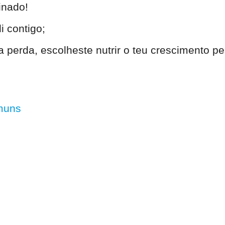
inado!
i contigo;
 perda, escolheste nutrir o teu crescimento p
muns