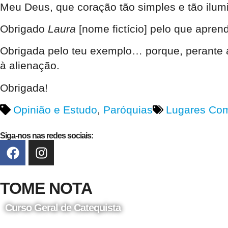
Meu Deus, que coração tão simples e tão ilum
Obrigado
Laura
[nome fictício] pelo que aprend
Obrigada pelo teu exemplo… porque, perante a
à alienação.
Obrigada!
Opinião e Estudo
,
Paróquias
Lugares Co
Siga-nos nas redes sociais:
TOME NOTA
Curso Geral de Catequista
24 de Agosto