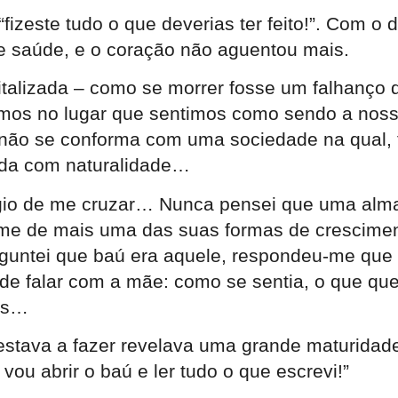
izeste tudo o que deverias ter feito!”. Com o 
de saúde, e o coração não aguentou mais.
alizada – como se morrer fosse um falhanço d
mos no lugar que sentimos como sendo a noss
 se conforma com uma sociedade na qual, fal
rada com naturalidade…
égio de me cruzar… Nunca pensei que uma alma
-me de mais uma das suas formas de crescime
guntei que baú era aquele, respondeu-me que 
de falar com a mãe: como se sentia, o que quer
des…
 estava a fazer revelava uma grande maturidad
vou abrir o baú e ler tudo o que escrevi!”