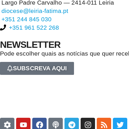
Largo Padre Carvalho — 2414-011 Leiria
diocese@leiria-fatima.pt
+351 244 845 030
+351 961 522 268
NEWSLETTER
Pode escolher quais as notícias que quer rec
SUBSCREVA AQUI
Nos últimos 30 dias tivemos 405.417 visitas que abriram 607.309 pági