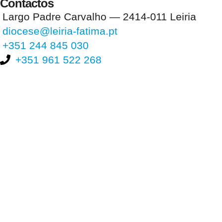
Contactos
Largo Padre Carvalho — 2414-011 Leiria
diocese@leiria-fatima.pt
+351 244 845 030
+351 961 522 268
Nos últimos 30 dias tivemos 398.862 visitas que abriram 587.482
páginas.