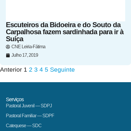
Escuteiros da Bidoeira e do Souto da
Carpalhosa fazem sardinhada para ir à
Suíça
CNE Leiria-Fátima
Julho 17, 2019
Anterior
1
2
3
4
5
Seguinte
Serviços
Pastoral Juvenil — SDPJ
Pastoral Familiar — SDPF
Catequese — SDC