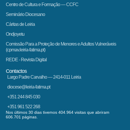
Centro de Cultura e Formação — CCFC
Seminário Diocesano
Cáritas de Leiria
Ondjoyetu
Comissão Para a Proteção de Menores e Adultos Vulneráveis
(cpmav.leiria-fatima.pt)
REDE - Revista Digital
Contactos
Largo Padre Carvalho — 2414-011 Leiria
diocese@leiria-fatima.pt
+351 244 845 030
+351 961 522 268
Nos últimos 30 dias tivemos 404.964 visitas que abriram
606.701 páginas.