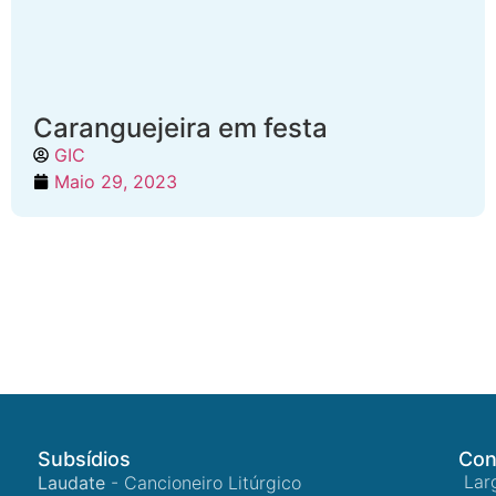
Caranguejeira em festa
GIC
Maio 29, 2023
Subsídios
Con
Lar
Laudate
- Cancioneiro Litúrgico