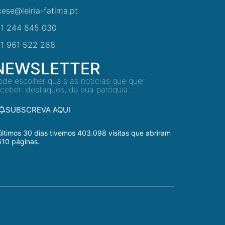
cese@leiria-fatima.pt
1 244 845 030
1 961 522 268
NEWSLETTER
ode escolher quais as notícias que quer
eceber: destaques, da sua paróquia…
SUBSCREVA AQUI
ltimos 30 dias tivemos 403.098 visitas que abriram
610 páginas.