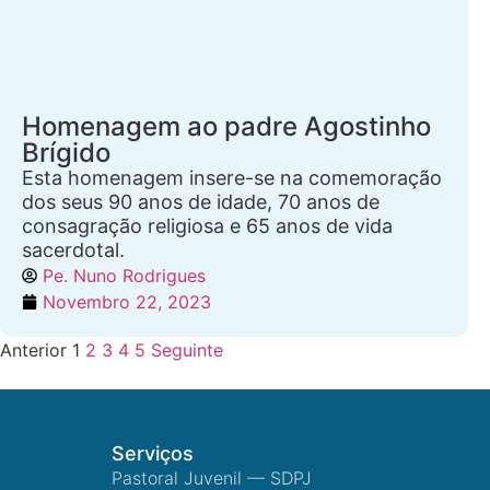
Homenagem ao padre Agostinho
Brígido
Esta homenagem insere-se na comemoração
dos seus 90 anos de idade, 70 anos de
consagração religiosa e 65 anos de vida
sacerdotal.
Pe. Nuno Rodrigues
Novembro 22, 2023
Anterior
1
2
3
4
5
Seguinte
Serviços
Pastoral Juvenil — SDPJ