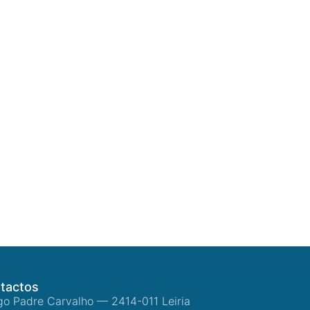
tactos
go Padre Carvalho — 2414-011 Leiria