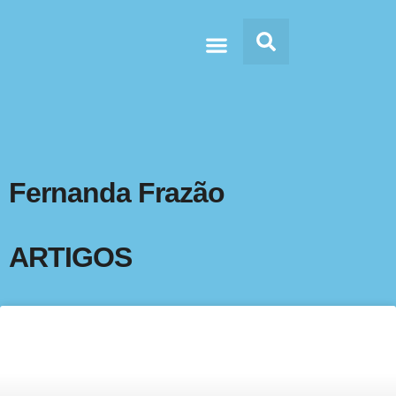
Doc’s & Media
Fernanda Frazão
ARTIGOS