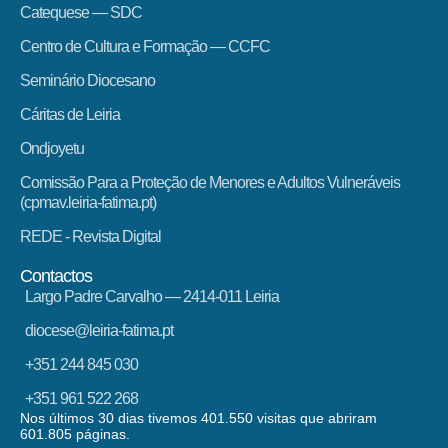
Catequese — SDC
Centro de Cultura e Formação — CCFC
Seminário Diocesano
Cáritas de Leiria
Ondjoyetu
Comissão Para a Proteção de Menores e Adultos Vulneráveis
(cpmav.leiria-fatima.pt)
REDE - Revista Digital
Contactos
Largo Padre Carvalho — 2414-011 Leiria
diocese@leiria-fatima.pt
+351 244 845 030
+351 961 522 268
Nos últimos 30 dias tivemos 401.550 visitas que abriram
601.805 páginas.