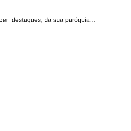
eber:
destaques, da sua paróquia
…