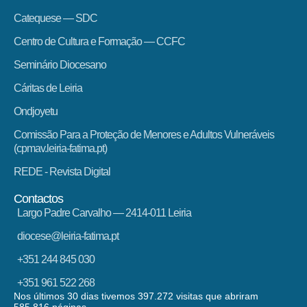
Catequese — SDC
Centro de Cultura e Formação — CCFC
Seminário Diocesano
Cáritas de Leiria
Ondjoyetu
Comissão Para a Proteção de Menores e Adultos Vulneráveis
(cpmav.leiria-fatima.pt)
REDE - Revista Digital
Contactos
Largo Padre Carvalho — 2414-011 Leiria
diocese@leiria-fatima.pt
+351 244 845 030
+351 961 522 268
Nos últimos 30 dias tivemos 397.272 visitas que abriram