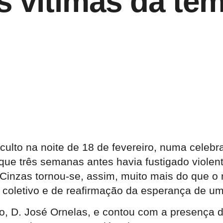
 vítimas da tem
ao culto na noite de 18 de fevereiro, numa cel
ue três semanas antes havia fustigado violenta
e Cinzas tornou-se, assim, muito mais do que 
 coletivo e de reafirmação da esperança de u
no, D. José Ornelas, e contou com a presença 