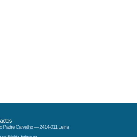
actos
o Padre Carvalho — 2414-011 Leiria