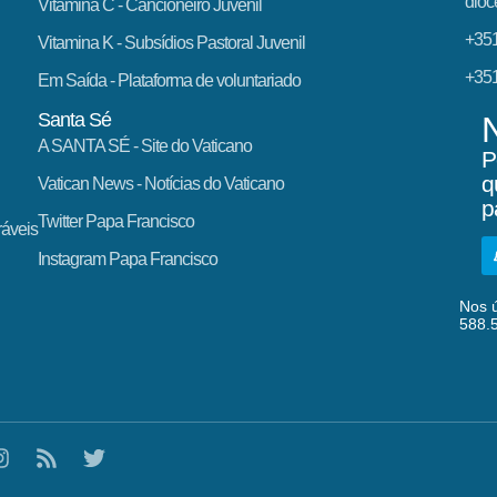
dioc
Vitamina C
- Cancioneiro Juvenil
+351
Vitamina K
- Subsídios Pastoral Juvenil
+351
Em Saída
- Plataforma de voluntariado
Santa Sé
A SANTA SÉ - Site do Vaticano
P
q
Vatican News
- Notícias do Vaticano
p
Twitter Papa Francisco
ráveis
Instagram Papa Francisco
Nos ú
588.