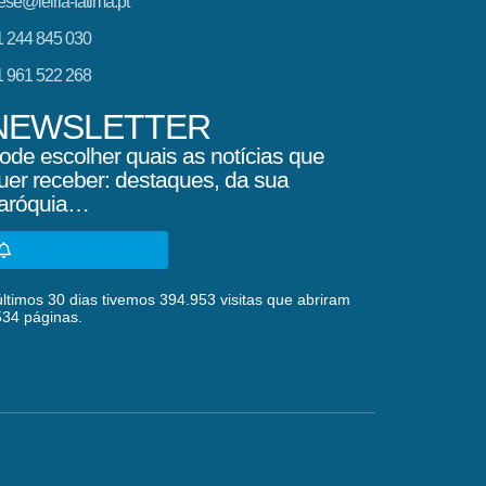
ese@leiria-fatima.pt
 244 845 030
 961 522 268
NEWSLETTER
ode escolher quais as notícias que
uer receber: destaques, da sua
aróquia…
SUBSCREVA AQUI
ltimos 30 dias tivemos 394.953 visitas que abriram
534 páginas.