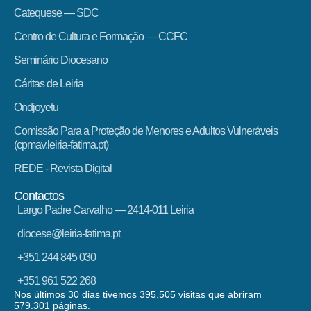
Catequese — SDC
Centro de Cultura e Formação — CCFC
Seminário Diocesano
Cáritas de Leiria
Ondjoyetu
Comissão Para a Proteção de Menores e Adultos Vulneráveis
(cpmav.leiria-fatima.pt)
REDE - Revista Digital
Contactos
Largo Padre Carvalho — 2414-011 Leiria
diocese@leiria-fatima.pt
+351 244 845 030
+351 961 522 268
Nos últimos 30 dias tivemos 395.505 visitas que abriram
579.301 páginas.