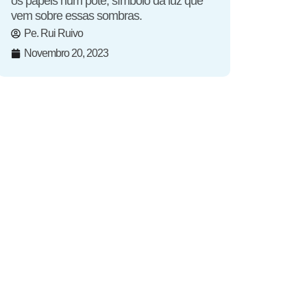
os papéis num pote, símbolo da luz que
vem sobre essas sombras.
Pe. Rui Ruivo
Novembro 20, 2023