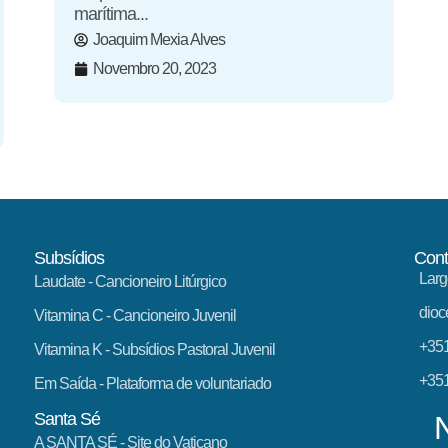
marítima...
Joaquim Mexia Alves
Novembro 20, 2023
Subsídios
Cont
Larg
Laudate
- Cancioneiro Litúrgico
dioc
Vitamina C
- Cancioneiro Juvenil
+351
Vitamina K
- Subsídios Pastoral Juvenil
+351
Em Saída
- Plataforma de voluntariado
Santa Sé
A SANTA SÉ - Site do Vaticano