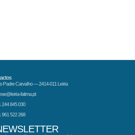
actos
o Padre Carvalho — 2414-011 Leiria
ese@leiria-fatima.pt
 244 845 030
 961 522 268
NEWSLETTER