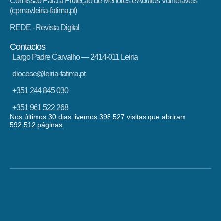
Comissão Para a Proteção de Menores e Adultos Vulneráveis
(cpmav.leiria-fatima.pt)
REDE - Revista Digital
Contactos
Largo Padre Carvalho — 2414-011 Leiria
diocese@leiria-fatima.pt
+351 244 845 030
+351 961 522 268
Nos últimos 30 dias tivemos 398.527 visitas que abriram
592.512 páginas.