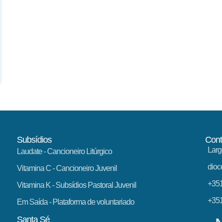
Subsídios
Cont
Larg
Laudate
- Cancioneiro Litúrgico
dioc
Vitamina C
- Cancioneiro Juvenil
+351
Vitamina K
- Subsídios Pastoral Juvenil
+351
Em Saída
- Plataforma de voluntariado
Santa Sé