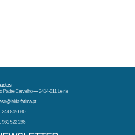
actos
o Padre Carvalho — 2414-011 Leiria
ese@leiria-fatima.pt
 244 845 030
 961 522 268