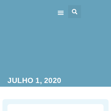
Doc’s & Media
JULHO 1, 2020