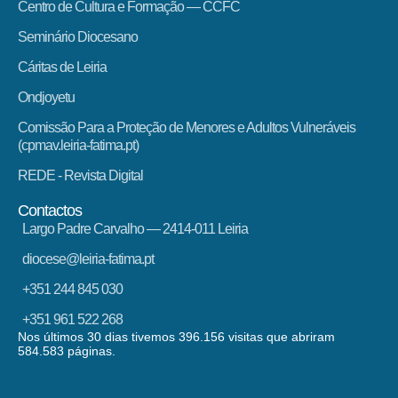
Centro de Cultura e Formação — CCFC
Seminário Diocesano
Cáritas de Leiria
Ondjoyetu
Comissão Para a Proteção de Menores e Adultos Vulneráveis
(cpmav.leiria-fatima.pt)
REDE - Revista Digital
Contactos
Largo Padre Carvalho — 2414-011 Leiria
diocese@leiria-fatima.pt
+351 244 845 030
+351 961 522 268
Nos últimos 30 dias tivemos 396.156 visitas que abriram
584.583 páginas.