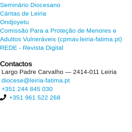
Seminário Diocesano
Cáritas de Leiria
Ondjoyetu
Comissão Para a Proteção de Menores e
Adultos Vulneráveis (cpmav.leiria-fatima.pt)
REDE - Revista Digital
Contactos
Largo Padre Carvalho — 2414-011 Leiria
diocese@leiria-fatima.pt
+351 244 845 030
+351 961 522 268
Nos últimos 30 dias tivemos 396.527 visitas que abriram 590.400
páginas.